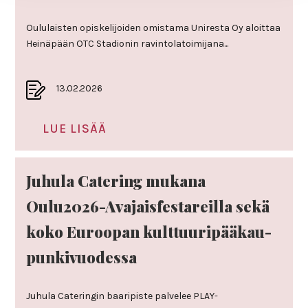
Oulu­laisten opis­ke­li­joiden omis­tama Uni­resta Oy aloittaa
Hei­nä­pään OTC Sta­dionin ravin­to­la­toi­mi­jana...
13.02.2026
LUE LISÄÄ
Juhula Cate­ring mukana
Oulu2026-Ava­jais­fes­ta­reilla sekä
koko Euroopan kult­tuu­ri­pää­kau­
pun­ki­vuo­dessa
Juhula Cateringin baaripiste palvelee PLAY-