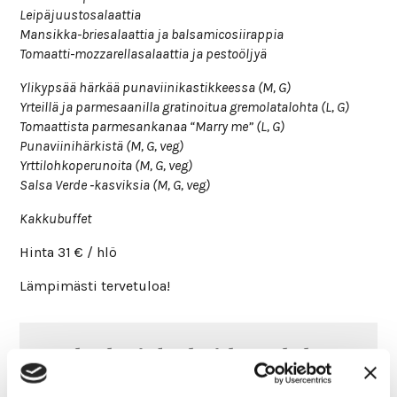
Lei­pä­juus­to­sa­laattia
Man­sikka-brie­sa­laattia ja bal­sa­mico­sii­rappia
Tomaatti-mozza­rel­la­sa­laattia ja pes­to­öljyä
Yli­kypsää härkää puna­vii­ni­kas­tik­keessa (M, G)
Yrteillä ja par­me­saa­nilla gra­ti­noitua gre­mo­la­ta­lohta (L, G)
Tomaat­tista par­me­san­kanaa “Marry me” (L, G)
Puna­vii­ni­här­kistä (M, G, veg)
Yrt­ti­loh­ko­pe­ru­noita (M, G, veg)
Salsa Verde ‑kas­viksia (M, G, veg)
Kak­ku­buffet
Hinta 31 € / hlö
Läm­pi­mästi ter­ve­tuloa!
Haluatko tiedon heti, kun Juhulassa
tapahtuu jotain uutta? Tilaa