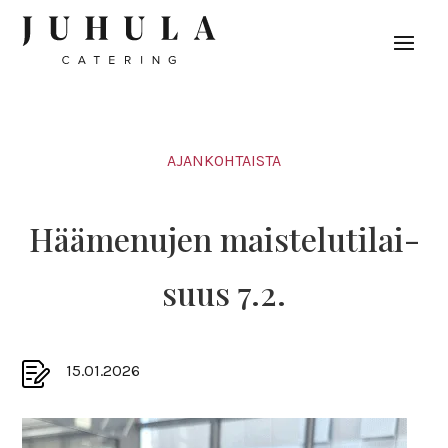
AJANKOHTAISTA
Hää­me­nujen mais­te­lu­ti­lai­
suus 7.2.
15.01.2026