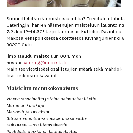
Suun­nit­te­letko iki­muis­toisia juhlia? Ter­ve­tuloa Juhula
Cate­ringin iha­nien hää­me­nujen mais­te­luun
lau­an­taina
7.2. klo 12–14.30
! Jär­jes­tämme her­kut­telun Ravin­tola
Makosa Reha­po­lik­sessa osoit­teessa Kivi­har­jun­lenkki 6,
90220 Oulu.
Ilmoit­taudu mais­te­luun 30.1. men­
nessä:
catering@uniresta.fi
Mai­nitse vies­tis­säsi osal­lis­tu­jien määrä sekä mah­dol­
liset eri­kois­ruo­ka­va­liot.
Mais­telun menu­ko­ko­nai­suus
Viher­vers­osa­laattia ja talon salaa­tin­kas­ti­ketta
Mummon kurk­kuja
Mari­noi­tuja kas­viksia
Sit­rus­ma­ri­noitua var­hais­pe­ru­na­sa­laattia
Kuk­ka­kaali-linssi-feta­sa­laattia
Paah­dettu pork­kana ‑kau­ra­sa­laattia