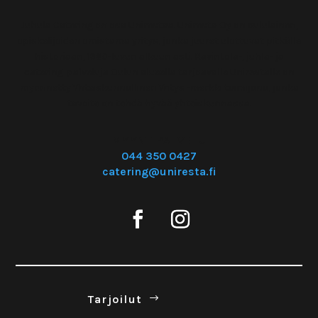
Juhula Catering on osa Unirestaa. Uniresta Oy on oululainen,
opiskelijoiden omistama yritys, jonka juuret ulottuvat pitkälle
historiaan, 1960-luvun alkuun asti. Ravintola-, juhla- ja
catering-palveluja Oulun alueella tarjoavalle Unirestalle on
myönnetty Yhteiskunnallinen Yritys -merkki toimijana, jonka
tavoite on tehdä hyvää yhteiskunnassa.
MYYNTIPALVELU
044 350 0427
catering@uniresta.fi
Tar­joilut