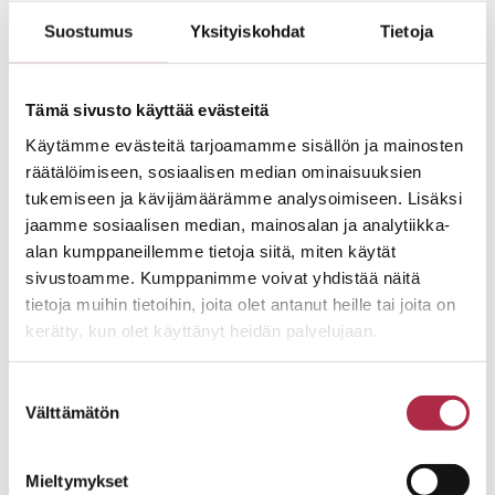
uutiskirje!
Suostumus
Yksityiskohdat
Tietoja
Tämä sivusto käyttää evästeitä
SÄHKÖPOSTIOSOITE
*
Käytämme evästeitä tarjoamamme sisällön ja mainosten
räätälöimiseen, sosiaalisen median ominaisuuksien
tukemiseen ja kävijämäärämme analysoimiseen. Lisäksi
jaamme sosiaalisen median, mainosalan ja analytiikka-
Consent
*
HYVÄKSYN TIETOJEN TALLENNUKSEN
alan kumppaneillemme tietoja siitä, miten käytät
TIETOSUOJASELOSTEEN
MUKAISESTI.
*
sivustoamme. Kumppanimme voivat yhdistää näitä
tietoja muihin tietoihin, joita olet antanut heille tai joita on
kerätty, kun olet käyttänyt heidän palvelujaan.
Suostumuksen
Välttämätön
valinta
Mieltymykset