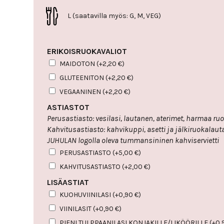
L (saatavilla myös: G, M, VEG)
ERIKOISRUOKAVALIOT
MAIDOTON
(+
2,20
€
)
GLUTEENITON
(+
2,20
€
)
VEGAANINEN
(+
2,20
€
)
ASTIASTOT
Perusastiasto: vesilasi, lautanen,
Kahvitusastiasto: kahvikuppi, asetti ja jälkiruokalautanen sekä pikkulusikka,
JUHULAN logolla oleva tummansininen kahviservietti
PERUSASTIASTO
(+
5,00
€
)
KAHVITUSASTIASTO
(+
2,00
€
)
LISÄASTIAT
KUOHUVIINILASI
(+
0,90
€
)
VIINILASIT
(+
0,90
€
)
PIENI TULPPAANILASI KONJAKILLE/LIKÖÖRILLE
(+
0,