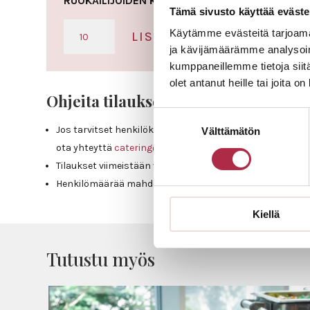
RUOKAILIJOIDEN KOKONAISMÄÄRÄ:
Tämä sivusto käyttää eväste
KOKOUSKAHVIT
Käytämme evästeitä tarjoama
LISÄÄ OSTOSKORIIN
MAKEALLA
ja kävijämäärämme analysoim
JA
kumppaneillemme tietoja siitä
SUOLAISELLA
olet antanut heille tai joita o
MÄÄRÄ
Ohjeita tilaukseen:
Suostumuksen
Jos tarvitset henkilökuntaa, astiat tai pöytäliinat,
Välttämätön
valinta
ota yhteyttä
catering@uniresta.fi
tai
044 3500 427
Tilaukset viimeistään viikkoa ennen tilaisuutta.
Henkilömäärää mahdollisuus nostaa vielä viikkoa ennen t
Kiellä
Tutustu myös