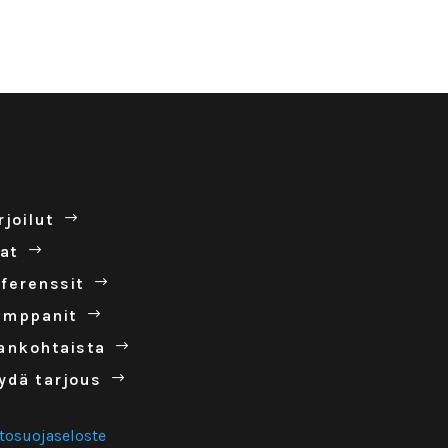
r­joilut
lat
fe­renssit
mp­panit
an­koh­taista
ydä tar­jous
etosuojaseloste