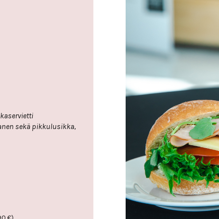
 aterimet, harmaa ruokaservietti
90
€
)