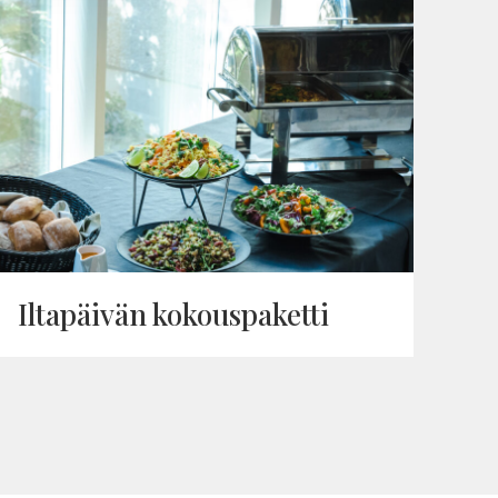
Ilta­päivän kokous­pa­ketti