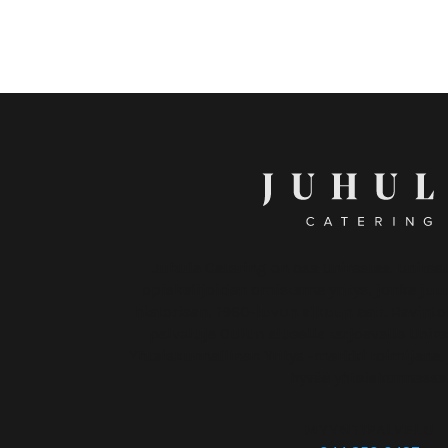
Juhula Catering on osa Unirestaa. Unires
opiskelijoiden omistama yritys, jonka juur
historiaan, 1960-luvun alkuun asti. Ravintol
palveluja Oulun alueella tarjoavalle Unir
Yhteiskunnallinen Yritys -merkki toimijana,
hyvää yhteiskunnassa
MYYNTIPALVELU