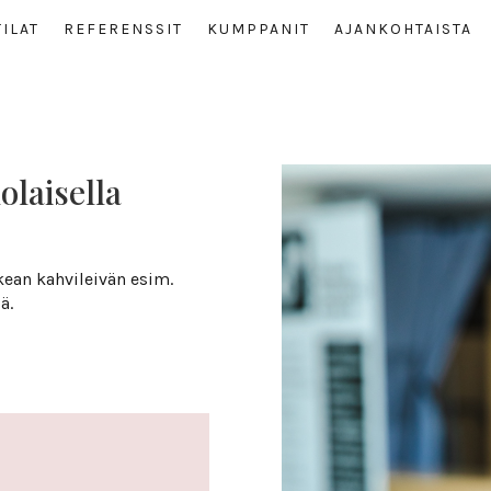
TILAT
REFE­RENSSIT
KUMP­PANIT
AJAN­KOH­TAISTA
lai­sella
kean kahvileivän esim.
ä.