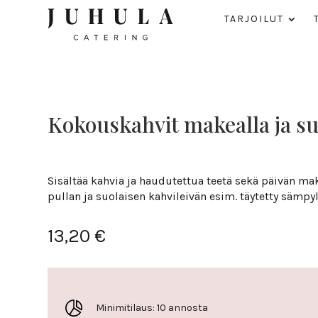
TAR­JOILUT
Kokous­kahvit makealla ja suo­
Sisältää kahvia ja haudutettua teetä sekä päivän ma
pullan ja suolaisen kahvileivän esim. täytetty sämpyl
13,20
€
Minimitilaus: 10 annosta