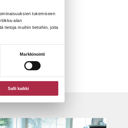
 ominaisuuksien tukemiseen
tiikka-alan
ietoja muihin tietoihin, joita
Markkinointi
Salli kaikki