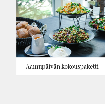
Aamu­päivän kokous­pa­ketti