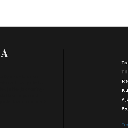
Ta
Ti
ta Oy on oululainen,
Re
et ulottuvat pitkälle
a-, juhla- ja catering-
Ku
estalle on myönnetty
Aj
 jonka tavoite on tehdä
.
Py
Ti