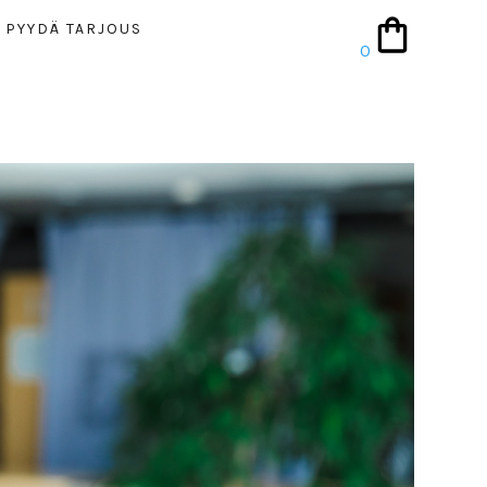
PYYDÄ TAR­JOUS
0