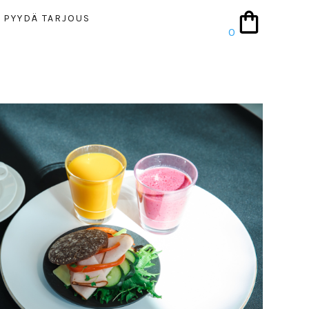
PYYDÄ TAR­JOUS
0