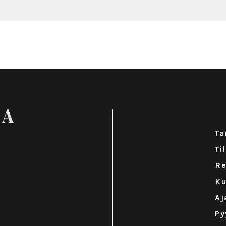
Ta
Ti
ta Oy on oululainen,
Re
et ulottuvat pitkälle
a-, juhla- ja catering-
Ku
estalle on myönnetty
Aj
 jonka tavoite on tehdä
.
Py