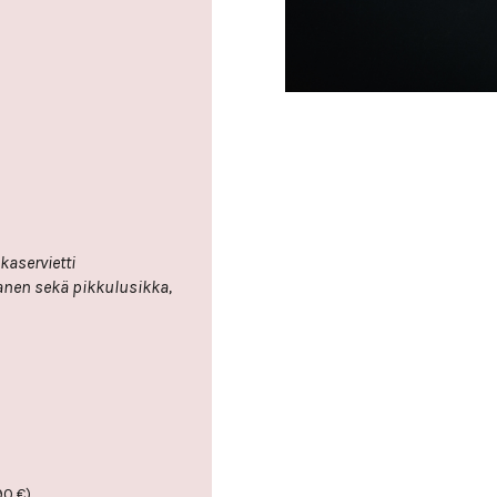
 aterimet, harmaa ruokaservietti
90
€
)