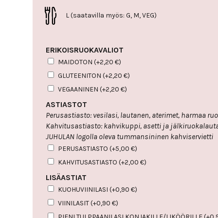
L (saatavilla myös: G, M, VEG)
ERIKOISRUOKAVALIOT
MAIDOTON
(+
2,20
€
)
GLUTEENITON
(+
2,20
€
)
VEGAANINEN
(+
2,20
€
)
ASTIASTOT
Perusastiasto: vesilasi, lautanen,
Kahvitusastiasto: kahvikuppi, asetti ja jälkiruokalautanen sekä pikkulusikka,
JUHULAN logolla oleva tummansininen kahviservietti
PERUSASTIASTO
(+
5,00
€
)
KAHVITUSASTIASTO
(+
2,00
€
)
LISÄASTIAT
KUOHUVIINILASI
(+
0,90
€
)
VIINILASIT
(+
0,90
€
)
PIENI TULPPAANILASI KONJAKILLE/LIKÖÖRILLE
(+
0,