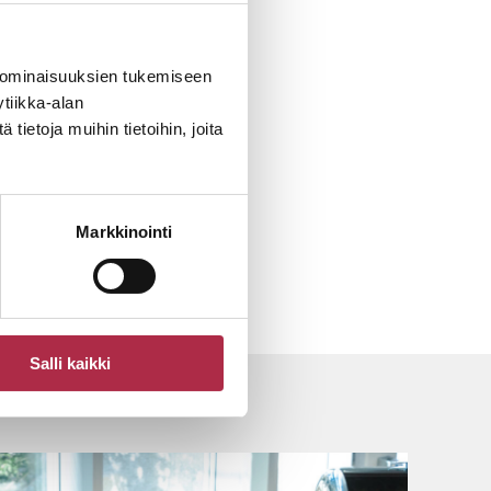
 ominaisuuksien tukemiseen
tiikka-alan
ietoja muihin tietoihin, joita
Markkinointi
Salli kaikki