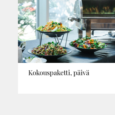
Kokous­pa­ketti, päivä