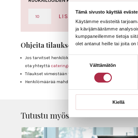
RUOKAILIJOIDEN KOKONAISMÄÄRÄ:
AAMUPALA
Tämä sivusto käyttää eväste
LISÄÄ OSTOSKORIIN
MÄÄRÄ
Käytämme evästeitä tarjoama
ja kävijämäärämme analysoim
kumppaneillemme tietoja siitä
Ohjeita tilaukseen:
olet antanut heille tai joita o
Jos tarvitset henkilökuntaa, astiat tai pöytäliinat,
Suostumuksen
Välttämätön
valinta
ota yhteyttä
catering@uniresta.fi
tai
044 3500 427
Tilaukset viimeistään viikkoa ennen tilaisuutta.
Henkilömäärää mahdollisuus nostaa vielä viikkoa ennen t
Kiellä
Tutustu myös