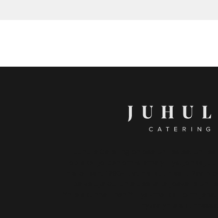
Juhula Catering on osa Unirestaa. Unires
opiskelijoiden omistama yritys, jonka juur
historiaan, 1960-luvun alkuun asti. Ravintol
palveluja Oulun alueella tarjoavalle Unir
Yhteiskunnallinen Yritys -merkki toimijana,
hyvää yhteiskunnassa