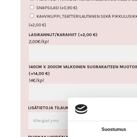
SNAPSILASI
(+
0,90
€
)
KAHVIKUPPI, TEATTERILAUTANEN SEKÄ PIKKULUSIKK
(+
2,00
€
)
LASIKANNUT/KARAHVIT
(+
2,00
€
)
2,00€/kpl
140CM X 200CM VALKOINEN SUORAKAITEEN MUOTOI
(+
14,00
€
)
14€/kpl
LISÄTIETOJA TILAUKSEEN
(VALINNAINEN)
Suostumus