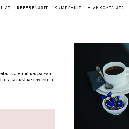
TILAT
REFE­RENSSIT
KUMP­PANIT
AJAN­KOH­TAISTA
eetä, tuoremehua, päivän
thieta ja suklaakonvehteja.