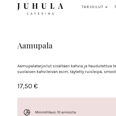
TAR­JOILUT
Aamu­pala
Aamupalatarjoilut sisältäen kahvia ja haudutettua t
suolaisen kahvileivän esim. täytetty ruisleipä, smoo
17,50
€
Minimitilaus: 10 annosta