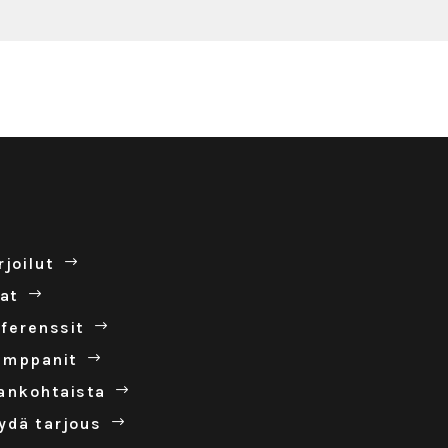
r­joilut
lat
fe­renssit
mp­panit
an­koh­taista
ydä tar­jous