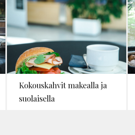
Kokous­kahvit makealla ja
suo­lai­sella