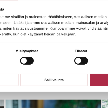
itä
mme sisällön ja mainosten räätälöimiseen, sosiaalisen median
iseen. Lisäksi jaamme sosiaalisen median, mainosalan ja analy
, miten käytät sivustoamme. Kumppanimme voivat yhdistää näitä t
n kerätty, kun olet käyttänyt heidän palvelujaan.
Mieltymykset
Tilastot
ilaisuutta.
Salli valinta