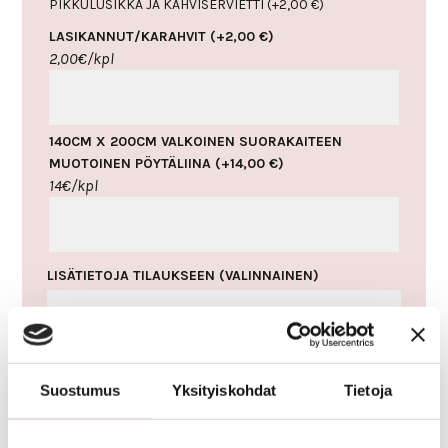
PIKKULUSIKKA JA KAHVISERVIETTI
(+
2,00
€
)
LASIKANNUT/KARAHVIT
(+
2,00
€
)
2,00€/kpl
140CM X 200CM VALKOINEN SUORAKAITEEN
MUOTOINEN PÖYTÄLIINA
(+
14,00
€
)
14€/kpl
LISÄTIETOJA TILAUKSEEN
(VALINNAINEN)
RUOKAILIJOIDEN KOKONAISMÄÄRÄ:
Suostumus
Yksityiskohdat
Tietoja
KAKKUKAHVIT
LISÄÄ OSTOSKORIIN
MÄÄRÄ