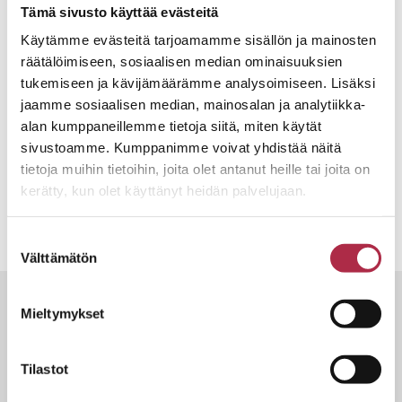
Tämä sivusto käyttää evästeitä
Käytämme evästeitä tarjoamamme sisällön ja mainosten
Ohjeita tilaukseen:
räätälöimiseen, sosiaalisen median ominaisuuksien
tukemiseen ja kävijämäärämme analysoimiseen. Lisäksi
Jos tarvitset henkilökuntaa, astiat tai pöytäliinat,
jaamme sosiaalisen median, mainosalan ja analytiikka-
ota yhteyttä
catering@uniresta.fi
tai
044 3500 427
alan kumppaneillemme tietoja siitä, miten käytät
Tilaukset viimeistään viikkoa ennen tilaisuutta.
sivustoamme. Kumppanimme voivat yhdistää näitä
Henkilömäärää mahdollisuus nostaa vielä viikkoa ennen
tietoja muihin tietoihin, joita olet antanut heille tai joita on
kerätty, kun olet käyttänyt heidän palvelujaan.
tilaisuutta.
Suostumuksen
Välttämätön
valinta
Tutustu myös
Mieltymykset
Tilastot