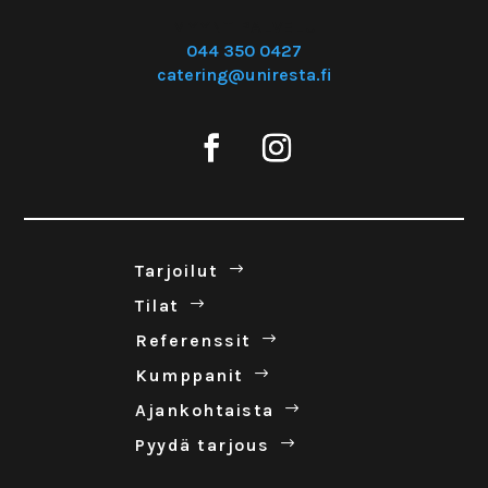
MYYNTIPALVELU
044 350 0427
catering@uniresta.fi
Tar­joilut
Tilat
Refe­renssit
Kump­panit
Ajan­koh­taista
Pyydä tar­jous