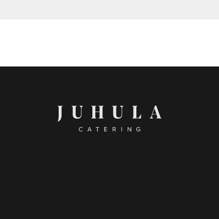
Juhula Catering on osa Unirestaa. Uniresta Oy on oululainen,
opiskelijoiden omistama yritys, jonka juuret ulottuvat pitkälle
historiaan, 1960-luvun alkuun asti. Ravintola-, juhla- ja
catering-palveluja Oulun alueella tarjoavalle Unirestalle on
myönnetty Yhteiskunnallinen Yritys -merkki toimijana, jonka
tavoite on tehdä hyvää yhteiskunnassa.