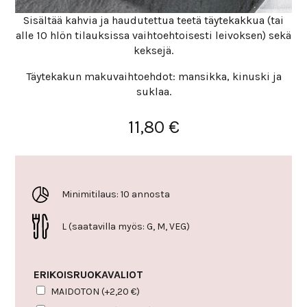
Sisältää kahvia ja haudutettua teetä täytekakkua (tai
alle 10 hlön tilauksissa vaihtoehtoisesti leivoksen) sekä
keksejä.
Täytekakun makuvaihtoehdot: mansikka, kinuski ja
suklaa.
11,80
€
Minimitilaus: 10 annosta
L (saatavilla myös: G, M, VEG)
ERIKOISRUOKAVALIOT
MAIDOTON
(+
2,20
€
)