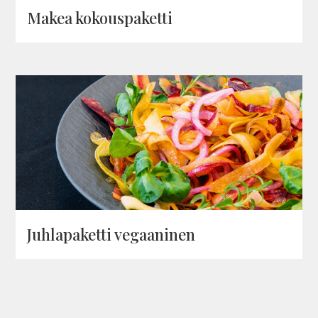
Makea kokous­pa­ketti
Juh­la­pa­ketti vegaa­ninen