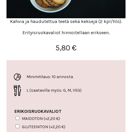
Kahvia ja haudutettua teetä sekä keksejä (2 kpl/hlö).
Erityisruokavaliot hinnoitellaan erikseen.
5,80
€
Minimitilaus: 10 annosta
L (saatavilla myös: G, M, VEG)
ERIKOISRUOKAVALIOT
MAIDOTON
(+
2,20
€
)
GLUTEENITON
(+
2,20
€
)