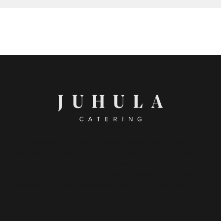
Juhula Catering on osa Unirestaa. Uniresta Oy on oululainen,
opiskelijoiden omistama yritys, jonka juuret ulottuvat pitkälle
historiaan, 1960-luvun alkuun asti. Ravintola-, juhla- ja
catering-palveluja Oulun alueella tarjoavalle Unirestalle on
myönnetty Yhteiskunnallinen Yritys -merkki toimijana, jonka
tavoite on tehdä hyvää yhteiskunnassa.