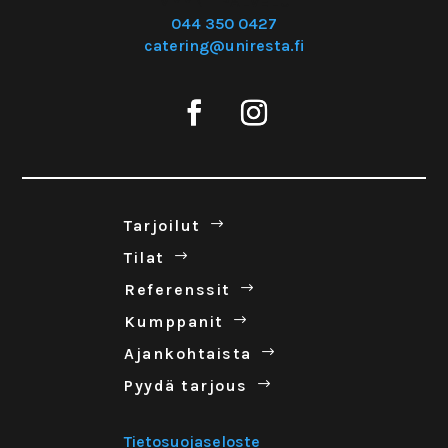
MYYNTIPALVELU
044 350 0427
catering@uniresta.fi
Tar­joilut
Tilat
Refe­renssit
Kump­panit
Ajan­koh­taista
Pyydä tar­jous
Tietosuojaseloste