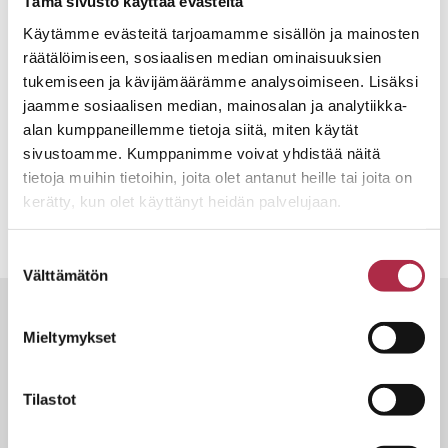
Tämä sivusto käyttää evästeitä
Käytämme evästeitä tarjoamamme sisällön ja mainosten
Ohjeita tilaukseen:
räätälöimiseen, sosiaalisen median ominaisuuksien
tukemiseen ja kävijämäärämme analysoimiseen. Lisäksi
Jos tarvitset henkilökuntaa, astiat tai pöytäliinat,
jaamme sosiaalisen median, mainosalan ja analytiikka-
ota yhteyttä
catering@uniresta.fi
tai
044 3500 427
alan kumppaneillemme tietoja siitä, miten käytät
Tilaukset viimeistään viikkoa ennen tilaisuutta.
sivustoamme. Kumppanimme voivat yhdistää näitä
Henkilömäärää mahdollisuus nostaa vielä viikkoa ennen
tietoja muihin tietoihin, joita olet antanut heille tai joita on
tilaisuutta.
kerätty, kun olet käyttänyt heidän palvelujaan.
Suostumuksen
Välttämätön
valinta
Tutustu myös
Mieltymykset
Tilastot