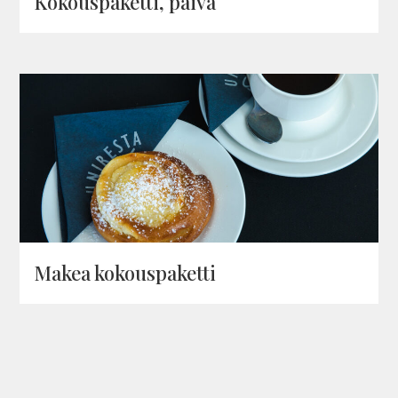
Kokous­pa­ketti, päivä
Makea kokous­pa­ketti