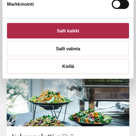
Markkinointi
Salli kaikki
Kokous­kahvit makealla ja suo­lai­sella
Salli valinta
Kiellä