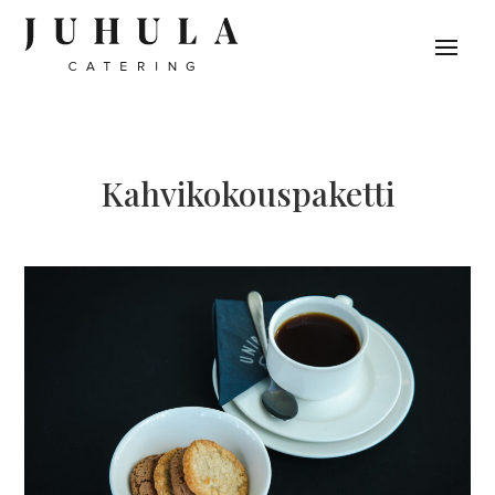
Kah­vi­ko­kous­pa­ketti