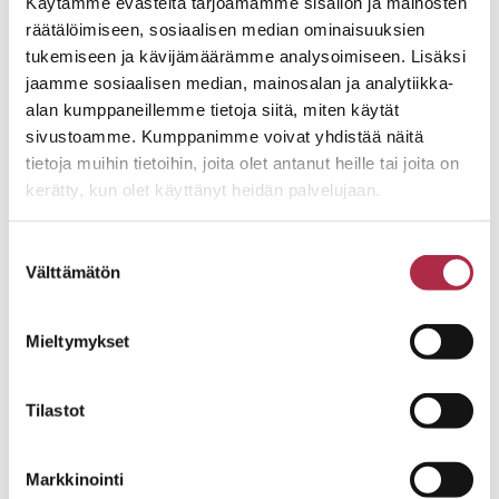
Käytämme evästeitä tarjoamamme sisällön ja mainosten
räätälöimiseen, sosiaalisen median ominaisuuksien
tukemiseen ja kävijämäärämme analysoimiseen. Lisäksi
Consent
*
HYVÄKSYN TIETOJEN TALLENNUKSEN
jaamme sosiaalisen median, mainosalan ja analytiikka-
TIETOSUOJASELOSTEEN
MUKAISESTI.
*
alan kumppaneillemme tietoja siitä, miten käytät
sivustoamme. Kumppanimme voivat yhdistää näitä
tietoja muihin tietoihin, joita olet antanut heille tai joita on
kerätty, kun olet käyttänyt heidän palvelujaan.
Suostumuksen
Välttämätön
valinta
Mieltymykset
Ajankohtaista
Tilastot
Markkinointi
Poh­joisia makuja ja valo­ku­va­tai­