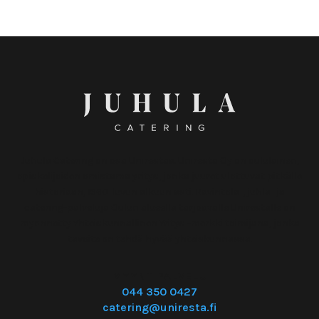
Juhula Catering on osa Unirestaa. Uniresta Oy on oululainen,
opiskelijoiden omistama yritys, jonka juuret ulottuvat pitkälle
historiaan, 1960-luvun alkuun asti. Ravintola-, juhla- ja
catering-palveluja Oulun alueella tarjoavalle Unirestalle on
myönnetty Yhteiskunnallinen Yritys -merkki toimijana, jonka
tavoite on tehdä hyvää yhteiskunnassa.
MYYNTIPALVELU
044 350 0427
catering@uniresta.fi