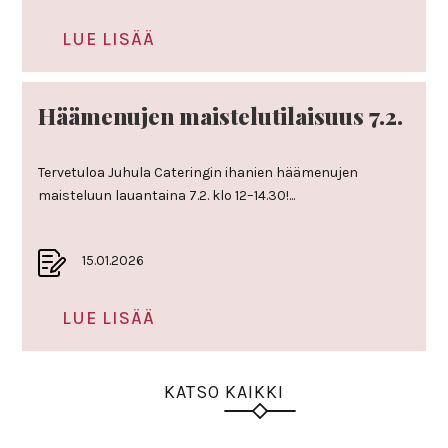
LUE LISÄÄ
Hää­me­nujen mais­te­lu­ti­lai­suus 7.2.
Tervetuloa Juhula Cateringin ihanien häämenujen
maisteluun lauantaina 7.2. klo 12–14.30!...
15.01.2026
LUE LISÄÄ
KATSO KAIKKI