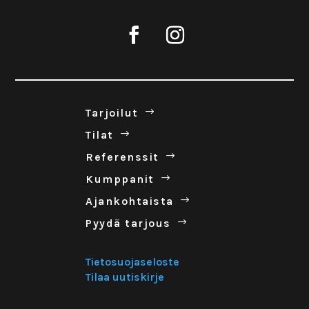
Tar­joilut
Tilat
Refe­renssit
Kump­panit
Ajan­koh­taista
Pyydä tar­jous
Tietosuojaseloste
Tilaa uutiskirje